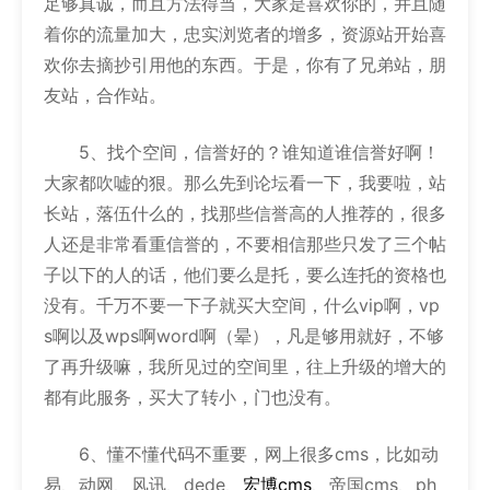
足够真诚，而且方法得当，大家是喜欢你的，并且随
着你的流量加大，忠实浏览者的增多，资源站开始喜
欢你去摘抄引用他的东西。于是，你有了兄弟站，朋
友站，合作站。
5、找个空间，信誉好的？谁知道谁信誉好啊！
大家都吹嘘的狠。那么先到论坛看一下，我要啦，站
长站，落伍什么的，找那些信誉高的人推荐的，很多
人还是非常看重信誉的，不要相信那些只发了三个帖
子以下的人的话，他们要么是托，要么连托的资格也
没有。千万不要一下子就买大空间，什么vip啊，vp
s啊以及wps啊word啊（晕），凡是够用就好，不够
了再升级嘛，我所见过的空间里，往上升级的增大的
都有此服务，买大了转小，门也没有。
6、懂不懂代码不重要，网上很多cms，比如动
易、动网、风讯、dede、
宏博cms
、帝国cms、ph