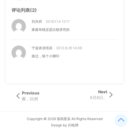
评论列表(2)
刘兴祥
2016.11.4 12:11
家庭布线还是比较讲究的
宁波表演培训
2012.8.26 14:08
路过，留个小脚印
文
Next
Next
Previous
Previous
Post
9月8日。
章
Post
酱，比例
导
航
Copyright © 2026
落雨星辰
All Rights Reserved
Design by
闪电博