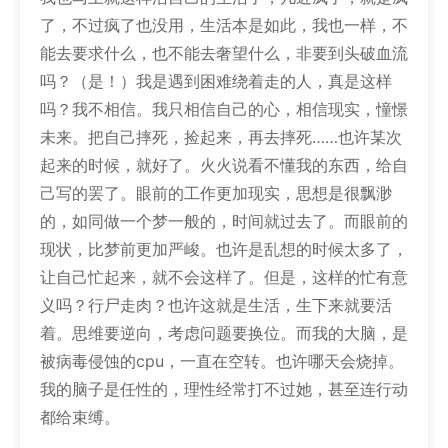
了，不过疯了也没用，生活本是如此，我也一样，不
能去要求什么，也不能去奢望什么，非要到头破血流
吗？（是！）我是遇到困难绕着走的人，真是这样
吗？我不相信。我只相信自己的心，相信现实，憧憬
未来。把自己摔死，捡起来，再去摔死……也许某次
起来的时候，就好了。火火说看不懂我的东西，给自
己写的罢了。眼前的工作更加现实，思想是很飘渺
的，如同做一个梦一般的，时间就过去了。而眼前的
现状，比梦前更加严峻。也许是乱想的时候太多了，
让自己忙起来，就不会这样了。但是，这样的忙有意
义吗？行尸走肉？也许这就是生活，生下来就要活
着。思维要逆向，考虑问题要换位。而我的大脑，是
被病毒侵蚀的cpu，一直在空转。也许哪天会烧掉。
我的脑子是任性的，理性经常打不过她，甚至连行动
都给束缚。