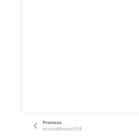
文
Previous
Previous
章
Post
access转mysql方法
导