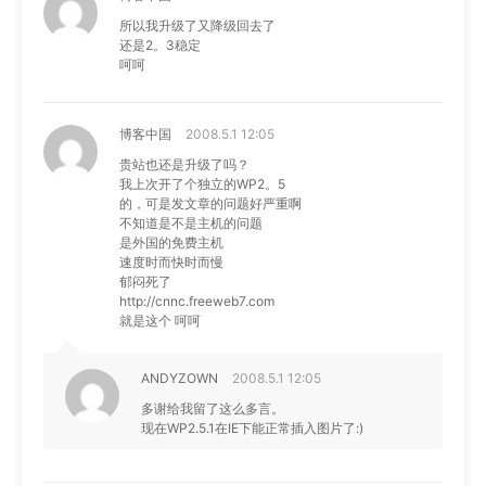
所以我升级了又降级回去了
还是2。3稳定
呵呵
博客中国
2008.5.1 12:05
贵站也还是升级了吗？
我上次开了个独立的WP2。5
的，可是发文章的问题好严重啊
不知道是不是主机的问题
是外国的免费主机
速度时而快时而慢
郁闷死了
http://cnnc.freeweb7.com
就是这个 呵呵
ANDYZOWN
2008.5.1 12:05
多谢给我留了这么多言。
现在WP2.5.1在IE下能正常插入图片了:)