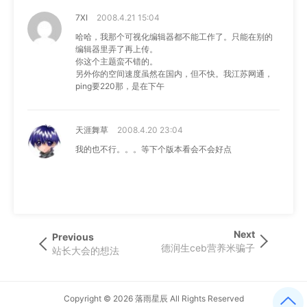
7XI
2008.4.21 15:04
哈哈，我那个可视化编辑器都不能工作了。只能在别的
编辑器里弄了再上传。
你这个主题蛮不错的。
另外你的空间速度虽然在国内，但不快。我江苏网通，
ping要220那，是在下午
天涯舞草
2008.4.20 23:04
我的也不行。。。等下个版本看会不会好点
文
Next
Next
Previous
Previous
Post
德润生ceb营养米骗子
章
Post
站长大会的想法
导
航
Copyright © 2026
落雨星辰
All Rights Reserved