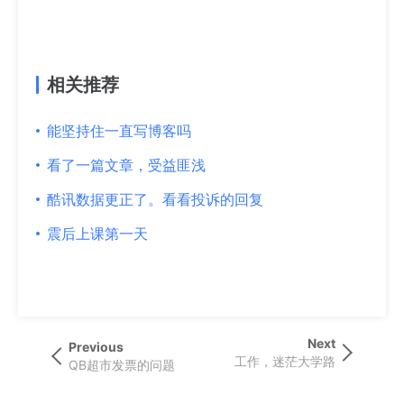
相关推荐
能坚持住一直写博客吗
看了一篇文章，受益匪浅
酷讯数据更正了。看看投诉的回复
震后上课第一天
文
Next
Next
Previous
Previous
Post
工作，迷茫大学路
章
Post
QB超市发票的问题
导
航