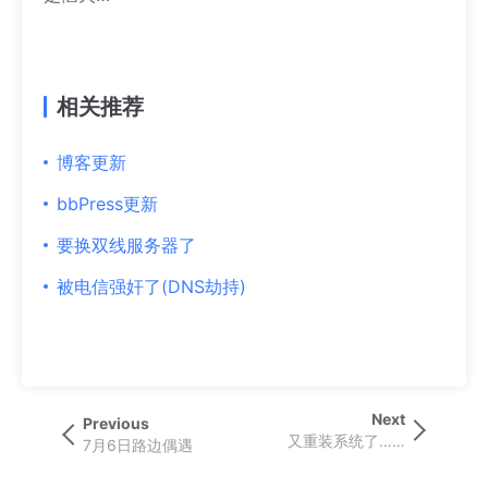
相关推荐
博客更新
bbPress更新
要换双线服务器了
被电信强奸了(DNS劫持)
文
Next
Next
Previous
Previous
Post
又重装系统了……
章
Post
7月6日路边偶遇
导