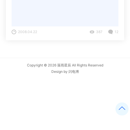
2008.04.22
387
12
Copyright © 2026
落雨星辰
All Rights Reserved
Design by
闪电博