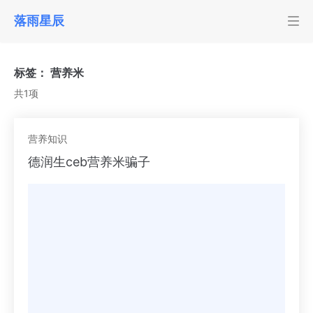
落雨星辰
标签：
营养米
共1项
营养知识
德润生ceb营养米骗子