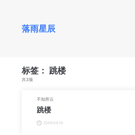
落雨星辰
标签：
跳楼
共3项
不知所云
跳楼
2009.04.19